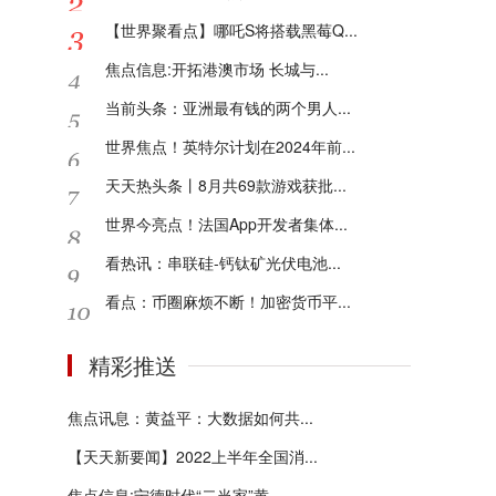
【世界聚看点】哪吒S将搭载黑莓Q...
焦点信息:开拓港澳市场 长城与...
当前头条：亚洲最有钱的两个男人...
世界焦点！英特尔计划在2024年前...
天天热头条丨8月共69款游戏获批...
世界今亮点！法国App开发者集体...
看热讯：串联硅-钙钛矿光伏电池...
看点：币圈麻烦不断！加密货币平...
精彩推送
焦点讯息：黄益平：大数据如何共...
【天天新要闻】2022上半年全国消...
焦点信息:宁德时代“二当家”黄...