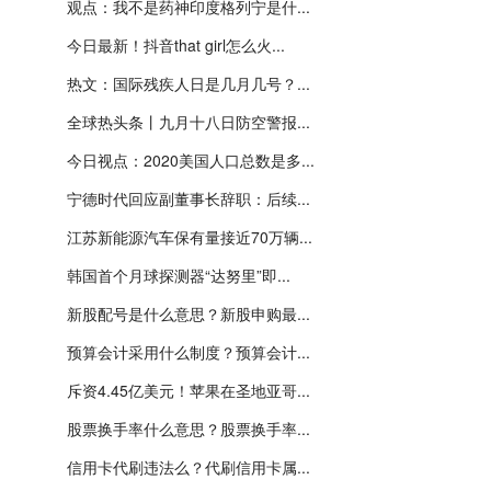
观点：我不是药神印度格列宁是什...
今日最新！抖音that girl怎么火...
热文：国际残疾人日是几月几号？...
全球热头条丨九月十八日防空警报...
今日视点：2020美国人口总数是多...
宁德时代回应副董事长辞职：后续...
江苏新能源汽车保有量接近70万辆...
韩国首个月球探测器“达努里”即...
新股配号是什么意思？新股申购最...
预算会计采用什么制度？预算会计...
斥资4.45亿美元！苹果在圣地亚哥...
股票换手率什么意思？股票换手率...
信用卡代刷违法么？代刷信用卡属...