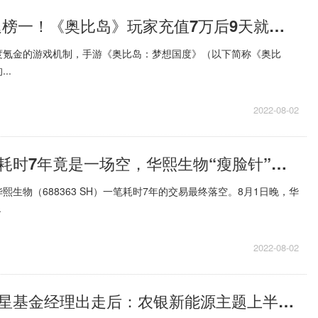
世界快报:逼退榜一！《奥比岛》玩家充值7万后9天就跑路，雷霆游戏一手好牌被打烂
度氪金的游戏机制，手游《奥比岛：梦想国度》（以下简称《奥比
..
2022-08-02
环球快资讯丨耗时7年竟是一场空，华熙生物“瘦脸针”生意梦碎，国内仅4款肉毒素获批
熙生物（688363 SH）一笔耗时7年的交易最终落空。8月1日晚，华
.
2022-08-02
焦点资讯：明星基金经理出走后：农银新能源主题上半年亏15亿元，净赎回超10亿份