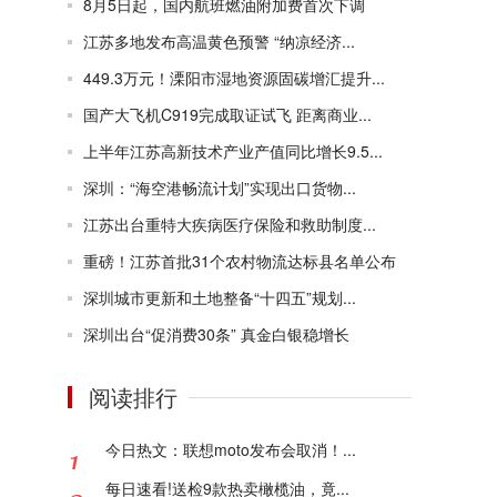
8月5日起，国内航班燃油附加费首次下调
江苏多地发布高温黄色预警 “纳凉经济...
449.3万元！溧阳市湿地资源固碳增汇提升...
国产大飞机C919完成取证试飞 距离商业...
上半年江苏高新技术产业产值同比增长9.5...
深圳：“海空港畅流计划”实现出口货物...
江苏出台重特大疾病医疗保险和救助制度...
重磅！江苏首批31个农村物流达标县名单公布
深圳城市更新和土地整备“十四五”规划...
深圳出台“促消费30条” 真金白银稳增长
阅读排行
今日热文：联想moto发布会取消！...
每日速看!送检9款热卖橄榄油，竟...