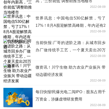
高，“三价就低”调整助推当地楼市
2022-08-09
世界讯息：中国电信530亿解禁，亏了
17%！8月A股迎解禁高峰期，年内还有2
2022-08-09
万亿市值待流通
当前快报:厂哥的进阶之路：从城市回乡
办厂做传统手工艺，一个夏天卖出20万
2022-08-09
把扇子
微资讯！川宁生物 助力农业产业振兴 带
动边疆经济发展
2022-08-09
每日快报!民爆光电二闯IPO：股东占用千
万资金，涉嫌虚增研发费用
2022-08-09