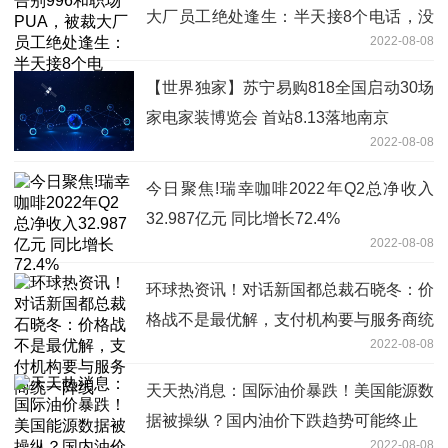
大厂员工绝处逢生：半天接8个电话，没
2022-08-08
我不行
【世界独家】苏宁易购818全国启动30场
家电家装博览会 首站8.13落地南京
2022-08-08
今日聚焦!瑞幸咖啡2022年Q2总净收入
32.987亿元 同比增长72.4%
2022-08-08
环球热资讯！对话新国都总裁石晓冬：价
格战不是最优解，支付机构要与服务商统
2022-08-08
一阵线
天天热消息：国际油价暴跌！美国能源数
据被操纵？国内油价下跌趋势可能终止
2022-08-08