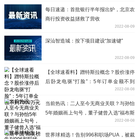
每日速递：首批银行半年报出炉，北京农
商行投资收益拯救了营收
2022-08-09
深汕智造城：按下项目建设“加速键”
2022-08-09
【全球速看料】蹭特斯拉概念？股价涨停
后卧龙电驱“打脸”：5年订单金额不到
2022-08-08
7000万元
当前热讯：二人至今无商业关联？与孙怡
5年婚姻画上句号，董子健曾入选“福布斯
2022-08-08
中国”精英榜
世界球精选！告别996和职场PUA，被裁