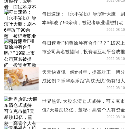
2022-08-10
每日速递：《永不妥协》导演叶大鹰：剧
本6年改了90余稿，被记者职业理想打动
2022-08-10
每日速看!“和蔡徐坤有合作吗？” 19家上
市公司莫名被提问，投资者互动平台成推
2022-08-10
销地
天天快资讯：续约4年，提高对王一博分
成比例？乐华娱乐距“高枕无忧”仍有很大
2022-08-10
距离
世界热讯:大股东清仓式减持，可立克市
值7天暴跌13亿，董秘：高管个人有资金
2022-08-10
需求