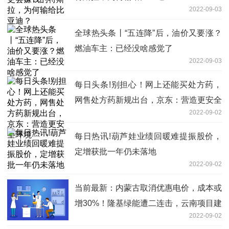
2022-09-03
全球热头条丨“五连降”后，油价又要涨？
燃油车主：已经没啥感觉了
2022-09-03
每日头条!别担心！网上还能买处方药，
网售处方药新规出台，京东：营造更安全
2022-09-02
环境
每日热讯!葫芦娃业绩回暖难提振股价，
定增获批一年仍未落地
2022-09-02
当前最新：内蒙古取消优惠电价，成本或
增30%！隆基绿能遭二连击，云南项目建
2022-09-02
设已暂停