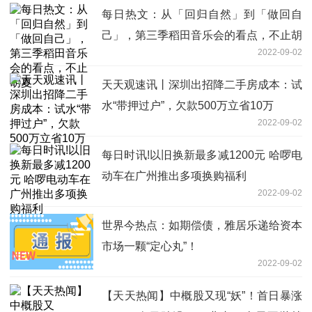
每日热文：从「回归自然」到「做回自
己」，第三季稻田音乐会的看点，不止胡
2022-09-02
夏
天天观速讯丨深圳出招降二手房成本：试
水“带押过户”，欠款500万立省10万
2022-09-02
每日时讯!以旧换新最多减1200元 哈啰电
动车在广州推出多项换购福利
2022-09-02
世界今热点：如期偿债，雅居乐递给资本
市场一颗“定心丸”！
2022-09-02
【天天热闻】中概股又现“妖”！首日暴涨