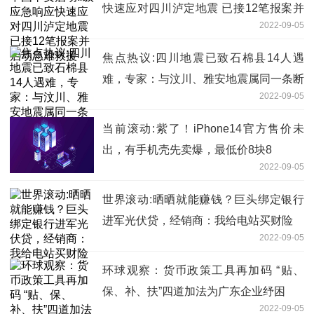
快速应对四川泸定地震 已接12笔报案并
2022-09-05
启动急难救援
焦点热议:四川地震已致石棉县14人遇
难，专家：与汶川、雅安地震属同一条断
2022-09-05
裂带
当前滚动:紫了！iPhone14官方售价未
出，有手机壳先卖爆，最低价8块8
2022-09-05
世界滚动:晒晒就能赚钱？巨头绑定银行
进军光伏贷，经销商：我给电站买财险
2022-09-05
环球观察：货币政策工具再加码 “贴、
保、补、扶”四道加法为广东企业纾困
2022-09-05