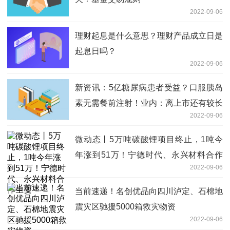
2022-09-06
理财起息是什么意思？理财产品成立日是
起息日吗？
2022-09-06
新资讯：5亿糖尿病患者受益？口服胰岛
素无需餐前注射！业内：离上市还有较长
2022-09-06
时间
微动态丨5万吨碳酸锂项目终止，1吨今
年涨到51万！宁德时代、永兴材料合作
2022-09-06
生变
当前速递！名创优品向四川泸定、石棉地
震灾区驰援5000箱救灾物资
2022-09-06