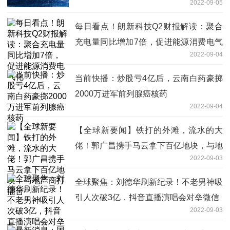
2022-09-05
每日看点！朗新科技Q2财报解读：聚合
充电量同比增加7倍，促进能源消费电气
2022-09-04
化
当前快播：炒股亏4亿后，云南白药豪掷
2000万进军前列腺癌核药
2022-09-04
【全球新要闻】铁打的外滩，流水的大
佬！郭广昌携手马云拿下百亿地块，与地
2022-09-03
产商打擂台
全球聚焦：刘德华刷新纪录！不老男神吸
引人次破3亿，抖音直播演唱会对垒微信
2022-09-03