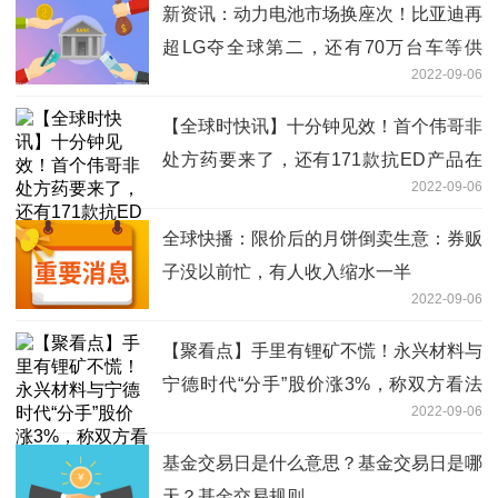
新资讯：动力电池市场换座次！比亚迪再
超LG夺全球第二，还有70万台车等供
2022-09-06
应？
【全球时快讯】十分钟见效！首个伟哥非
处方药要来了，还有171款抗ED产品在
2022-09-06
排队
全球快播：限价后的月饼倒卖生意：券贩
子没以前忙，有人收入缩水一半
2022-09-06
【聚看点】手里有锂矿不慌！永兴材料与
宁德时代“分手”股价涨3%，称双方看法
2022-09-06
不一致
基金交易日是什么意思？基金交易日是哪
天？基金交易规则