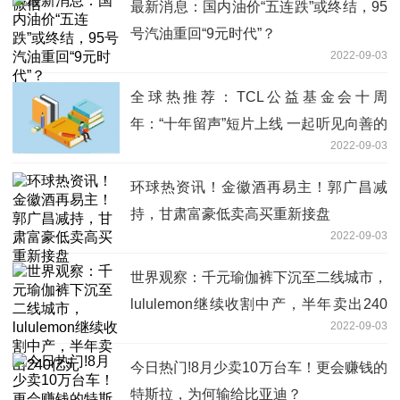
最新消息：国内油价“五连跌”或终结，95
号汽油重回“9元时代”？
2022-09-03
全球热推荐：TCL公益基金会十周
年：“十年留声”短片上线 一起听见向善的
2022-09-03
力量
环球热资讯！金徽酒再易主！郭广昌减
持，甘肃富豪低卖高买重新接盘
2022-09-03
世界观察：千元瑜伽裤下沉至二线城市，
lululemon继续收割中产，半年卖出240
2022-09-03
亿元
今日热门!8月少卖10万台车！更会赚钱的
特斯拉，为何输给比亚迪？