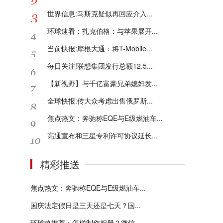
世界信息:马斯克疑似再回应介入...
环球速看：扎克伯格：与苹果展开...
当前快报:摩根大通：将T-Mobile...
每日关注!联想集团发行总额12.5...
【新视野】与千亿富豪兄弟媳妇发...
全球快报:传大众考虑出售俄罗斯...
焦点热文：奔驰称EQE与E级燃油车...
高通宣布和三星专利许可协议延长...
精彩推送
焦点热文：奔驰称EQE与E级燃油车...
国庆法定假日是三天还是七天？国...
环球热推荐：怎样制作相册？微信...