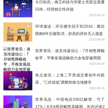
今日热讯：南王科技与华莱士关联交易遭
问询，经营独立性存疑
2022-08-10
环球速读：环京楼市回不到2016：廊坊
限购6年后被取消，炒高的房价无人接盘
2022-08-09
世界资讯：凌克传递信心：7月销售降幅
收窄，平衡发展战略助力金地穿越周期
2022-08-09
焦点速讯：上海二手房成交量创年内新
高，“三价就低”调整助推当地楼市
2022-08-09
世界讯息：中国电信530亿解禁，亏了
17%！8月A股迎解禁高峰期，年内还有2