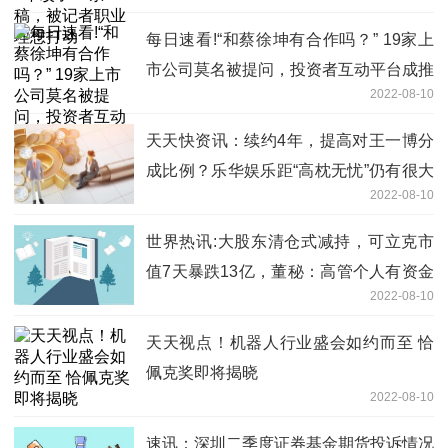
每日速看!“和蔡徐坤有合作吗？” 19家上
市公司莫名被提问，投资者互动平台成推
2022-08-10
销地
天天快资讯：续约4年，提高对王一博分
成比例？乐华娱乐距“高枕无忧”仍有很大
2022-08-10
距离
世界热讯:大股东清仓式减持，可立克市
值7天暴跌13亿，董秘：高管个人有资金
2022-08-10
需求
天天视点！机器人行业盛会如约而至 恰
佩克奖即将揭晓
2022-08-10
速讯：深圳二季度证券基金期货投诉情况