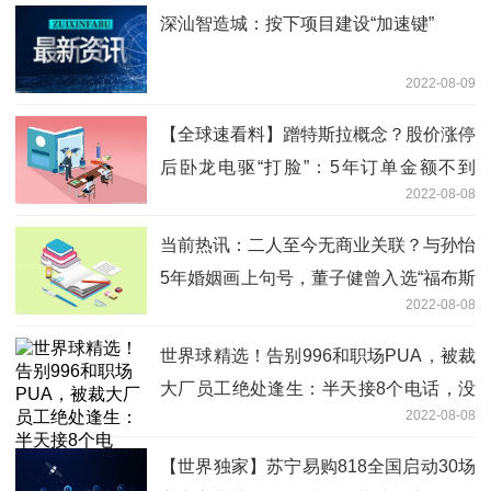
深汕智造城：按下项目建设“加速键”
2022-08-09
【全球速看料】蹭特斯拉概念？股价涨停
后卧龙电驱“打脸”：5年订单金额不到
2022-08-08
7000万元
当前热讯：二人至今无商业关联？与孙怡
5年婚姻画上句号，董子健曾入选“福布斯
2022-08-08
中国”精英榜
世界球精选！告别996和职场PUA，被裁
大厂员工绝处逢生：半天接8个电话，没
2022-08-08
我不行
【世界独家】苏宁易购818全国启动30场