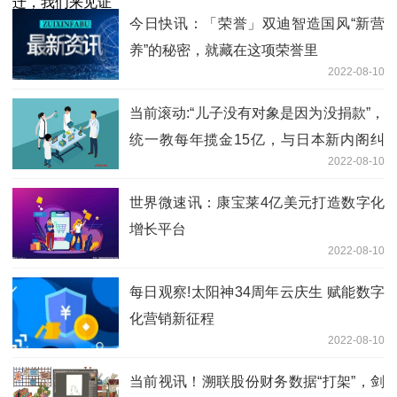
今日快讯：「荣誉」双迪智造国风“新营
养”的秘密，就藏在这项荣誉里
2022-08-10
当前滚动:“儿子没有对象是因为没捐款”，
统一教每年揽金15亿，与日本新内阁纠
2022-08-10
缠不清
世界微速讯：康宝莱4亿美元打造数字化
增长平台
2022-08-10
每日观察!太阳神34周年云庆生 赋能数字
化营销新征程
2022-08-10
当前视讯！溯联股份财务数据“打架”，剑