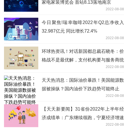
家电家装博览会 首站8.13落地南京
2022-08-08
今日聚焦!瑞幸咖啡2022年Q2总净收入
32.987亿元 同比增长72.4%
2022-08-08
环球热资讯！对话新国都总裁石晓冬：价
格战不是最优解，支付机构要与服务商统
2022-08-08
一阵线
天天热消息：国际油价暴跌！美国能源数
据被操纵？国内油价下跌趋势可能终止
2022-08-08
【天天新要闻】31省份2022年上半年经
济成绩单：广东继续领跑，宁夏经济增速
2022-08-08
最亮眼