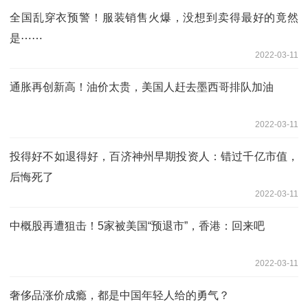
全国乱穿衣预警！服装销售火爆，没想到卖得最好的竟然
是⋯⋯
2022-03-11
通胀再创新高！油价太贵，美国人赶去墨西哥排队加油
2022-03-11
投得好不如退得好，百济神州早期投资人：错过千亿市值，
后悔死了
2022-03-11
中概股再遭狙击！5家被美国“预退市”，香港：回来吧
2022-03-11
奢侈品涨价成瘾，都是中国年轻人给的勇气？