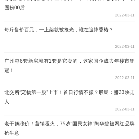
圈粉00后
2022-03-11
每斤售价百元，一上架就被抢光，谁在追捧香椿？
2022-03-11
广州每8套新房就有1套是它卖的，这家国企成去年楼市销
冠！
2022-03-11
北交所“宠物第一股”上市！首日行情不振？股民：赚33块走
人
2022-03-11
老干妈涨价！营销哑火，75岁“国民女神”陶华碧被网红品牌
抢生意