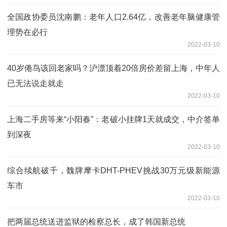
全国政协委员沈南鹏：老年人口2.64亿，改善老年脑健康管
理势在必行
2022-03-10
40岁倦鸟该回老家吗？沪漂顶着20倍房价差留上海，中年人
已无法说走就走
2022-03-10
上海二手房等来“小阳春”：老破小挂牌1天就成交，中介签单
到深夜
2022-03-10
综合续航破千，魏牌摩卡DHT-PHEV挑战30万元级新能源
车市
2022-03-10
把两届总统送进监狱的检察总长，成了韩国新总统