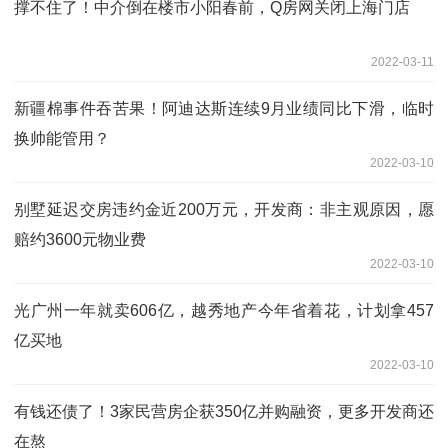
撑不住了！中介倒在楼市小阳春前，Q房网关闭上海门店
2022-03-11
新疆棉事件吞苦果！阿迪达斯连续9月业绩同比下滑，临时
换帅能管用？
2022-03-10
别墅延迟交房违约金近200万元，开发商：非主观原因，愿
赔约3600元物业费
2022-03-10
光广州一年就卖606亿，越秀地产今年省着花，计划拿457
亿买地
2022-03-10
有钱还债了！3家民营房企获350亿并购融资，更多开发商还
在熬