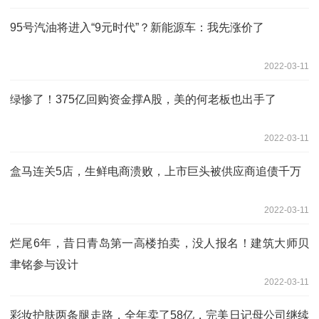
95号汽油将进入“9元时代”？新能源车：我先涨价了
2022-03-11
绿惨了！375亿回购资金撑A股，美的何老板也出手了
2022-03-11
盒马连关5店，生鲜电商溃败，上市巨头被供应商追债千万
2022-03-11
烂尾6年，昔日青岛第一高楼拍卖，没人报名！建筑大师贝
聿铭参与设计
2022-03-11
彩妆护肤两条腿走路，全年卖了58亿，完美日记母公司继续