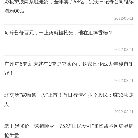
彩妆护肤两条腿走路，全年卖了58亿，完美日记母公司继续
圈粉00后
2022-03-11
每斤售价百元，一上架就被抢光，谁在追捧香椿？
2022-03-11
广州每8套新房就有1套是它卖的，这家国企成去年楼市销
冠！
2022-03-11
北交所“宠物第一股”上市！首日行情不振？股民：赚33块走
人
2022-03-11
老干妈涨价！营销哑火，75岁“国民女神”陶华碧被网红品牌
抢生意