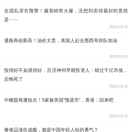
全国乱穿衣预警！服装销售火爆，没想到卖得最好的竟然
是⋯⋯
2022-03-11
通胀再创新高！油价太贵，美国人赶去墨西哥排队加油
2022-03-11
投得好不如退得好，百济神州早期投资人：错过千亿市值，
后悔死了
2022-03-11
中概股再遭狙击！5家被美国“预退市”，香港：回来吧
2022-03-11
奢侈品涨价成瘾，都是中国年轻人给的勇气？