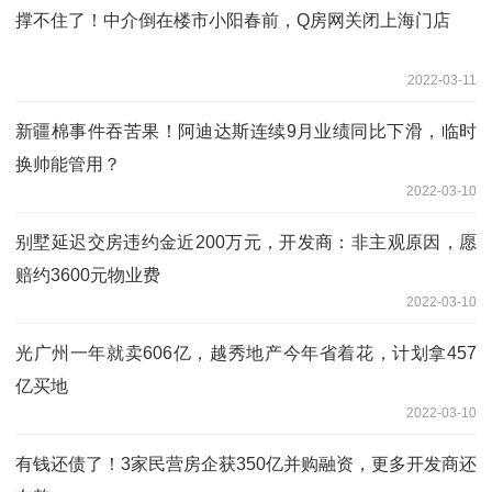
撑不住了！中介倒在楼市小阳春前，Q房网关闭上海门店
2022-03-11
新疆棉事件吞苦果！阿迪达斯连续9月业绩同比下滑，临时
换帅能管用？
2022-03-10
别墅延迟交房违约金近200万元，开发商：非主观原因，愿
赔约3600元物业费
2022-03-10
光广州一年就卖606亿，越秀地产今年省着花，计划拿457
亿买地
2022-03-10
有钱还债了！3家民营房企获350亿并购融资，更多开发商还